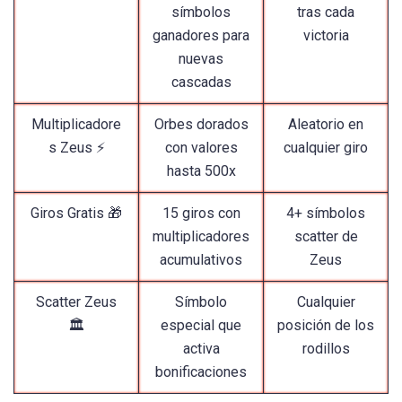
símbolos
tras cada
ganadores para
victoria
nuevas
cascadas
Multiplicadore
Orbes dorados
Aleatorio en
s Zeus ⚡
con valores
cualquier giro
hasta 500x
Giros Gratis 🎁
15 giros con
4+ símbolos
multiplicadores
scatter de
acumulativos
Zeus
Scatter Zeus
Símbolo
Cualquier
🏛️
especial que
posición de los
activa
rodillos
bonificaciones