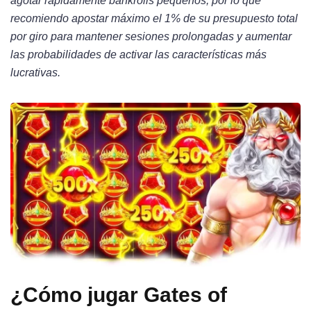
agotar rápidamente bankrolls pequeños, por lo que
recomiendo apostar máximo el 1% de su presupuesto total
por giro para mantener sesiones prolongadas y aumentar
las probabilidades de activar las características más
lucrativas.
¿Cómo jugar Gates of