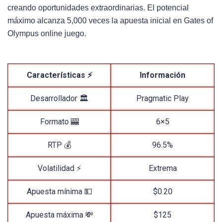
creando oportunidades extraordinarias. El potencial
máximo alcanza 5,000 veces la apuesta inicial en Gates of
Olympus online juego.
Características ⚡
Información
Desarrollador 🏛️
Pragmatic Play
Formato 🎰
6×5
RTP 💰
96.5%
Volatilidad ⚡
Extrema
Apuesta mínima 💵
$0.20
Apuesta máxima 💸
$125