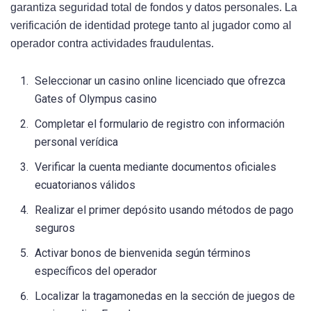
garantiza seguridad total de fondos y datos personales. La
verificación de identidad protege tanto al jugador como al
operador contra actividades fraudulentas.
Seleccionar un casino online licenciado que ofrezca
Gates of Olympus casino
Completar el formulario de registro con información
personal verídica
Verificar la cuenta mediante documentos oficiales
ecuatorianos válidos
Realizar el primer depósito usando métodos de pago
seguros
Activar bonos de bienvenida según términos
específicos del operador
Localizar la tragamonedas en la sección de juegos de