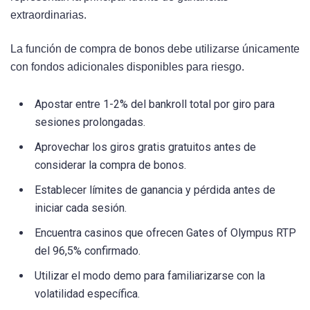
extraordinarias.
La función de compra de bonos debe utilizarse únicamente
con fondos adicionales disponibles para riesgo.
Apostar entre 1-2% del bankroll total por giro para
sesiones prolongadas.
Aprovechar los giros gratis gratuitos antes de
considerar la compra de bonos.
Establecer límites de ganancia y pérdida antes de
iniciar cada sesión.
Encuentra casinos que ofrecen Gates of Olympus RTP
del 96,5% confirmado.
Utilizar el modo demo para familiarizarse con la
volatilidad específica.