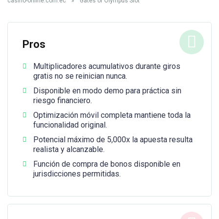
casino-online.com.ec
»
Gates of Olympus Slot
Pros
Multiplicadores acumulativos durante giros
gratis no se reinician nunca.
Disponible en modo demo para práctica sin
riesgo financiero.
Optimización móvil completa mantiene toda la
funcionalidad original.
Potencial máximo de 5,000x la apuesta resulta
realista y alcanzable.
Función de compra de bonos disponible en
jurisdicciones permitidas.