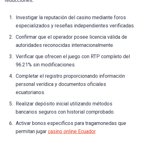
reducciones.
Investigar la reputación del casino mediante foros
especializados y reseñas independientes verificadas.
Confirmar que el operador posee licencia válida de
autoridades reconocidas internacionalmente.
Verificar que ofrecen el juego con RTP completo del
96.21% sin modificaciones.
Completar el registro proporcionando información
personal verídica y documentos oficiales
ecuatorianos.
Realizar depósito inicial utilizando métodos
bancarios seguros con historial comprobado.
Activar bonos específicos para tragamonedas que
permitan jugar
casino online Ecuador
.