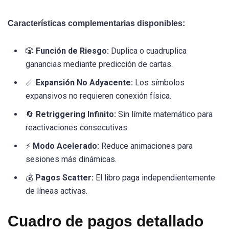
Características complementarias disponibles:
🎲
Función de Riesgo:
Duplica o cuadruplica
ganancias mediante predicción de cartas.
📏
Expansión No Adyacente:
Los símbolos
expansivos no requieren conexión física.
🔄
Retriggering Infinito:
Sin límite matemático para
reactivaciones consecutivas.
⚡
Modo Acelerado:
Reduce animaciones para
sesiones más dinámicas.
💰
Pagos Scatter:
El libro paga independientemente
de líneas activas.
Cuadro de pagos detallado