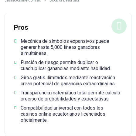
casino-online.com.ec
»
Book of Dead Slot
Pros
Mecánica de símbolos expansivos puede
generar hasta 5,000 líneas ganadoras
simultáneas.
Función de riesgo permite duplicar o
cuadruplicar ganancias mediante habilidad.
Giros gratis ilimitados mediante reactivación
crean potencial de ganancias extraordinarias.
Transparencia matemática total permite cálculo
preciso de probabilidades y expectativas.
Compatibilidad universal con todos los
casinos online ecuatorianos licenciados
oficialmente.