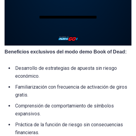
Beneficios exclusivos del modo demo Book of Dead:
Desarrollo de estrategias de apuesta sin riesgo
económico.
Familiarización con frecuencia de activación de giros
gratis.
Comprensión de comportamiento de símbolos
expansivos.
Práctica de la función de riesgo sin consecuencias
financieras.