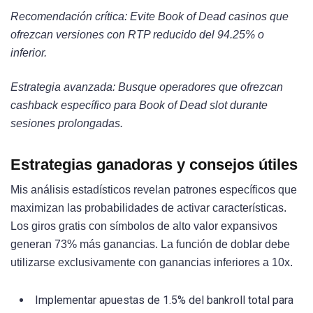
Recomendación crítica: Evite Book of Dead casinos que
ofrezcan versiones con RTP reducido del 94.25% o
inferior.
Estrategia avanzada: Busque operadores que ofrezcan
cashback específico para Book of Dead slot durante
sesiones prolongadas.
Estrategias ganadoras y consejos útiles
Mis análisis estadísticos revelan patrones específicos que
maximizan las probabilidades de activar características.
Los giros gratis con símbolos de alto valor expansivos
generan 73% más ganancias. La función de doblar debe
utilizarse exclusivamente con ganancias inferiores a 10x.
Implementar apuestas de 1.5% del bankroll total para