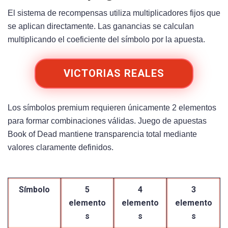
El sistema de recompensas utiliza multiplicadores fijos que
se aplican directamente. Las ganancias se calculan
multiplicando el coeficiente del símbolo por la apuesta.
VICTORIAS REALES
Los símbolos premium requieren únicamente 2 elementos
para formar combinaciones válidas. Juego de apuestas
Book of Dead mantiene transparencia total mediante
valores claramente definidos.
Símbolo
5
4
3
elemento
elemento
elemento
s
s
s