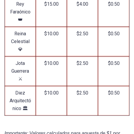
Rey
$15.00
$4.00
$0.50
Faraónico
👑
Reina
$10.00
$2.50
$0.50
Celestial
💎
Jota
$10.00
$2.50
$0.50
Guerrera
⚔️
Diez
$10.00
$2.50
$0.50
Arquitectó
nico 🏛️
Importante: Valores calculados para apuesta de $1 por