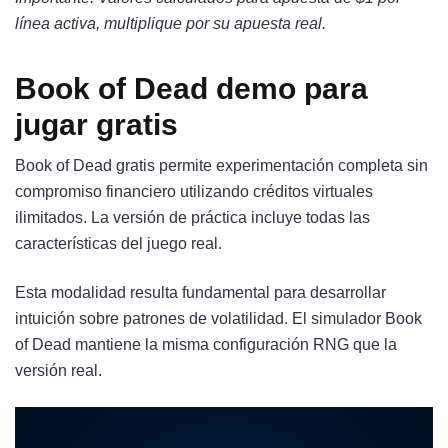
línea activa, multiplique por su apuesta real.
Book of Dead demo para
jugar gratis
Book of Dead gratis permite experimentación completa sin
compromiso financiero utilizando créditos virtuales
ilimitados. La versión de práctica incluye todas las
características del juego real.
Esta modalidad resulta fundamental para desarrollar
intuición sobre patrones de volatilidad. El simulador Book
of Dead mantiene la misma configuración RNG que la
versión real.