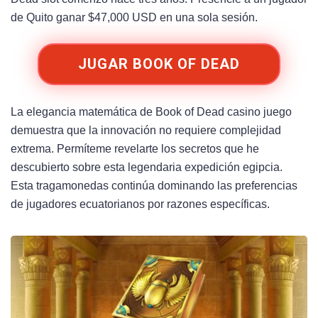
de Quito ganar $47,000 USD en una sola sesión.
JUGAR BOOK OF DEAD
La elegancia matemática de Book of Dead casino juego
demuestra que la innovación no requiere complejidad
extrema. Permíteme revelarte los secretos que he
descubierto sobre esta legendaria expedición egipcia.
Esta tragamonedas continúa dominando las preferencias
de jugadores ecuatorianos por razones específicas.