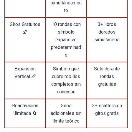
simultáneamen
te
Giros Gratuitos
10 rondas con
3+ libros
🎁
símbolo
dorados
expansivo
simultáneos
predeterminad
o
Expansión
Símbolo que
Solo durante
Vertical 📏
cubre rodillos
rondas
completos sin
gratuitas
conexión
Reactivación
Giros
3+ scatters en
Ilimitada 🔄
adicionales sin
giros gratis
límite teórico