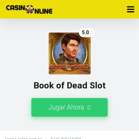
5.0
Book of Dead Slot
Jugar Ahora