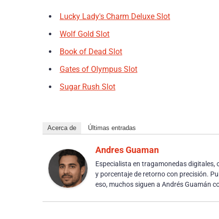
Lucky Lady's Charm Deluxe Slot
Wolf Gold Slot
Book of Dead Slot
Gates of Olympus Slot
Sugar Rush Slot
Acerca de
Últimas entradas
Andres Guaman
Especialista en tragamonedas digitales, c
y porcentaje de retorno con precisión. P
eso, muchos siguen a Andrés Guamán com