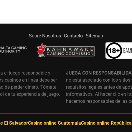
Sobre Nosotros
Contacto
Sitemap
a el juego responsable y
JUEGA CON RESPONSABILIDA
os casinos en línea debe ser
no está asociado con los sitio
ad de perder dinero. Tómate
requisitos legales antes de apos
l de tu experiencia de juego.
informativos. Al hacer clic en lo
hacemos responsables de las c
e El Salvador
Casino online Guatemala
Casino online Repúblic