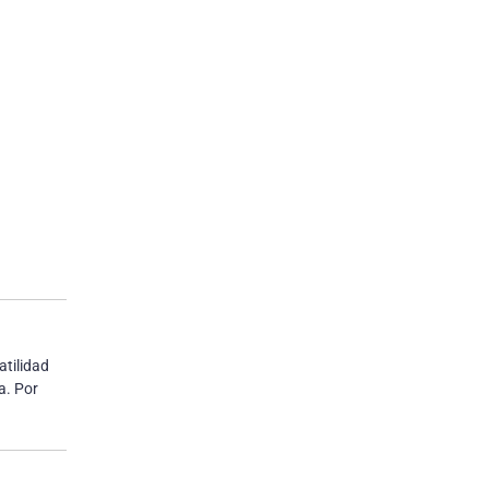
atilidad
a. Por