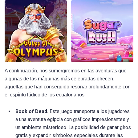
A continuación, nos sumergiremos en las aventuras que
algunas de las máquinas más celebradas ofrecen,
aquellas que han conseguido resonar profundamente con
el espíritu lúdico de los ecuatorianos.
Book of Dead.
Este juego transporta a los jugadores
a una aventura egipcia con gráficos impresionantes y
un ambiente misterioso. La posibilidad de ganar giros
gratis y expandir símbolos especiales durante las