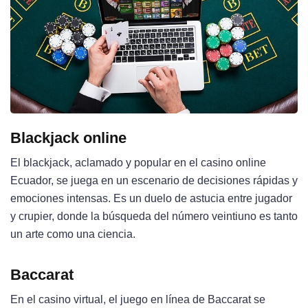
Blackjack online
El blackjack, aclamado y popular en el casino online
Ecuador, se juega en un escenario de decisiones rápidas y
emociones intensas. Es un duelo de astucia entre jugador
y crupier, donde la búsqueda del número veintiuno es tanto
un arte como una ciencia.
Baccarat
En el casino virtual, el juego en línea de Baccarat se