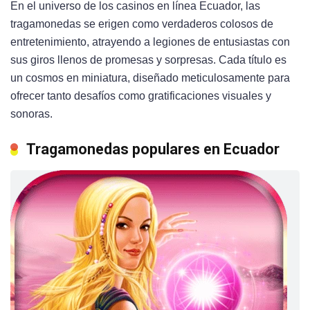
En el universo de los casinos en línea Ecuador, las
tragamonedas se erigen como verdaderos colosos de
entretenimiento, atrayendo a legiones de entusiastas con
sus giros llenos de promesas y sorpresas. Cada título es
un cosmos en miniatura, diseñado meticulosamente para
ofrecer tanto desafíos como gratificaciones visuales y
sonoras.
Tragamonedas populares en Ecuador