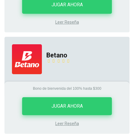
JUGAR AHORA
Leer Reseña
Betano
Bono de bienvenida del 100% hasta $300
JUGAR AHORA
Leer Reseña