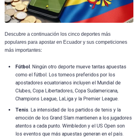
Descubre a continuación los cinco deportes más
populares para apostar en Ecuador y sus competiciones
más importantes:
Fútbol
. Ningún otro deporte mueve tantas apuestas
como el fútbol. Los torneos preferidos por los
apostadores ecuatorianos incluyen el Mundial de
Clubes, Copa Libertadores, Copa Sudamericana,
Champions League, LaLiga y la Premier League.
Tenis
. La intensidad de los partidos de tenis y la
emoción de los Grand Slam mantienen a los jugadores
atentos a cada punto. Wimbledon y el US Open son
los eventos que más apuestas generan en el país.