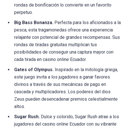
rondas de bonificación lo convierte en un favorito
perpetuo.
Big Bass Bonanza.
Perfecta para los aficionados a la
pesca, esta tragamonedas ofrece una experiencia
relajante con potencial de grandes recompensas. Sus
rondas de tiradas gratuitas multiplican tus
posibilidades de conseguir una captura mayor con
cada tirada en casino online Ecuador.
Gates of Olympus.
Inspirado en la mitología griega,
este juego invita a los jugadores a ganar favores
divinos a través de sus mecánicas de pago en
cascada y multiplicadores. Los poderes del dios
Zeus pueden desencadenar premios celestialmente
altos.
Sugar Rush.
Dulce y colorido, Sugar Rush atrae a los
jugadores del casino online Ecuador con su vibrante