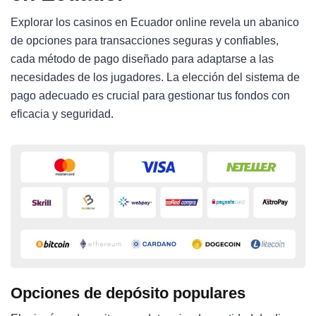
Explorar los casinos en Ecuador online revela un abanico
de opciones para transacciones seguras y confiables,
cada método de pago diseñado para adaptarse a las
necesidades de los jugadores. La elección del sistema de
pago adecuado es crucial para gestionar tus fondos con
eficacia y seguridad.
Opciones de depósito populares