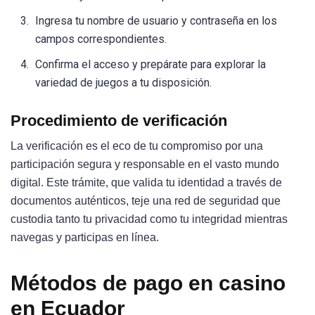
Ingresa tu nombre de usuario y contraseña en los
campos correspondientes.
Confirma el acceso y prepárate para explorar la
variedad de juegos a tu disposición.
Procedimiento de verificación
La verificación es el eco de tu compromiso por una
participación segura y responsable en el vasto mundo
digital. Este trámite, que valida tu identidad a través de
documentos auténticos, teje una red de seguridad que
custodia tanto tu privacidad como tu integridad mientras
navegas y participas en línea.
Métodos de pago en casino
en Ecuador