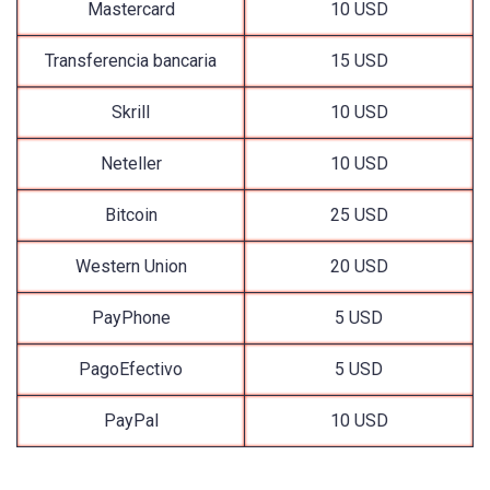
Mastercard
10 USD
Transferencia bancaria
15 USD
Skrill
10 USD
Neteller
10 USD
Bitcoin
25 USD
Western Union
20 USD
PayPhone
5 USD
PagoEfectivo
5 USD
PayPal
10 USD