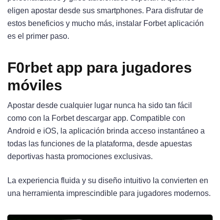
eligen apostar desde sus smartphones. Para disfrutar de
estos beneficios y mucho más, instalar Forbet aplicación
es el primer paso.
F0rbet app para jugadores
móviles
Apostar desde cualquier lugar nunca ha sido tan fácil
como con la Forbet descargar app. Compatible con
Android e iOS, la aplicación brinda acceso instantáneo a
todas las funciones de la plataforma, desde apuestas
deportivas hasta promociones exclusivas.
La experiencia fluida y su diseño intuitivo la convierten en
una herramienta imprescindible para jugadores modernos.