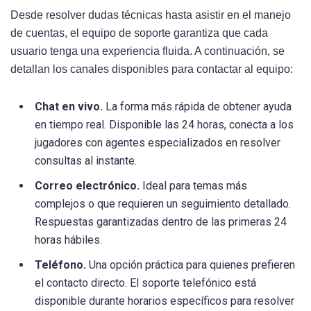
Desde resolver dudas técnicas hasta asistir en el manejo
de cuentas, el equipo de soporte garantiza que cada
usuario tenga una experiencia fluida. A continuación, se
detallan los canales disponibles para contactar al equipo:
Chat en vivo.
La forma más rápida de obtener ayuda
en tiempo real. Disponible las 24 horas, conecta a los
jugadores con agentes especializados en resolver
consultas al instante.
Correo electrónico.
Ideal para temas más
complejos o que requieren un seguimiento detallado.
Respuestas garantizadas dentro de las primeras 24
horas hábiles.
Teléfono.
Una opción práctica para quienes prefieren
el contacto directo. El soporte telefónico está
disponible durante horarios específicos para resolver