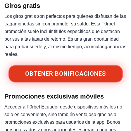
Giros gratis
Los giros gratis son perfectos para quienes disfrutan de las
tragamonedas sin comprometer su saldo. Esta F0rbet
promoción suele incluir títulos específicos que destacan
por sus altas tasas de retorno. Es una gran oportunidad
para probar suerte y, al mismo tiempo, acumular ganancias
reales.
OBTENER BONIFICACIONES
Promociones exclusivas móviles
Acceder a F0rbet Ecuador desde dispositivos móviles no
solo es conveniente, sino también ventajoso gracias a
promociones exclusivas para usuarios de la app. Bonos
personalizados y giros adicionales esperan a quienes