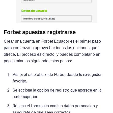
Forbet apuestas registrarse
Crear una cuenta en Forbet Ecuador es el primer paso
para comenzar a aprovechar todas las opciones que
ofrece. El proceso es directo, y puedes completarlo en
pocos minutos siguiendo estos pasos:
Visita el sitio oficial de F0rbet desde tu navegador
favorito.
Selecciona la opción de registro que aparece en la
parte superior.
Rellena el formulario con tus datos personales y
asegúrate de que sean correctos.