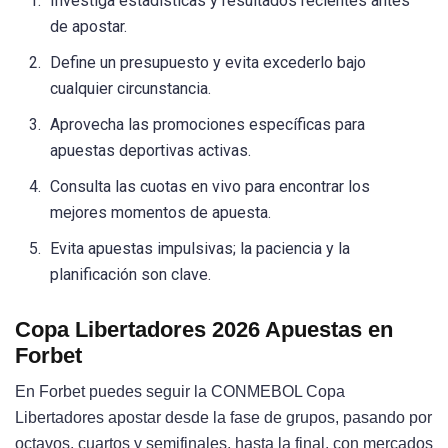
Investiga estadísticas y resultados recientes antes
de apostar.
Define un presupuesto y evita excederlo bajo
cualquier circunstancia.
Aprovecha las promociones específicas para
apuestas deportivas activas.
Consulta las cuotas en vivo para encontrar los
mejores momentos de apuesta.
Evita apuestas impulsivas; la paciencia y la
planificación son clave.
Copa Libertadores 2026 Apuestas en
Forbet
En Forbet puedes seguir la CONMEBOL Copa
Libertadores apostar desde la fase de grupos, pasando por
octavos, cuartos y semifinales, hasta la final, con mercados