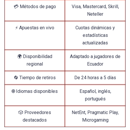
💳 Métodos de pago
Visa, Mastercard, Skrill,
Neteller
⚡ Apuestas en vivo
Cuotas dinámicas y
estadísticas
actualizadas
🌍 Disponibilidad
Adaptado a jugadores de
regional
Ecuador
🔄 Tiempo de retiros
De 24 horas a 5 días
🌐 Idiomas disponibles
Español, inglés,
portugués
🎲 Proveedores
NetEnt, Pragmatic Play,
destacados
Microgaming