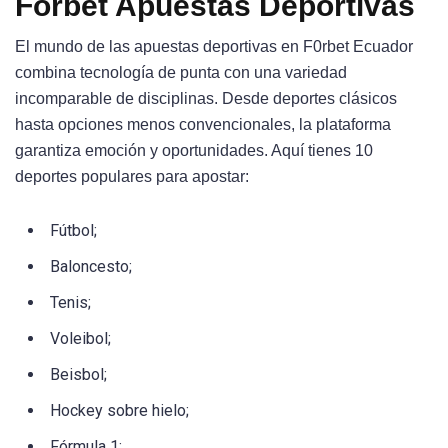
Forbet Apuestas Deportivas
El mundo de las apuestas deportivas en F0rbet Ecuador
combina tecnología de punta con una variedad
incomparable de disciplinas. Desde deportes clásicos
hasta opciones menos convencionales, la plataforma
garantiza emoción y oportunidades. Aquí tienes 10
deportes populares para apostar:
Fútbol;
Baloncesto;
Tenis;
Voleibol;
Beisbol;
Hockey sobre hielo;
Fórmula 1;