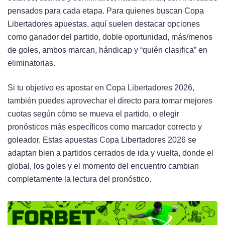
pensados para cada etapa. Para quienes buscan Copa
Libertadores apuestas, aquí suelen destacar opciones
como ganador del partido, doble oportunidad, más/menos
de goles, ambos marcan, hándicap y “quién clasifica” en
eliminatorias.
Si tu objetivo es apostar en Copa Libertadores 2026,
también puedes aprovechar el directo para tomar mejores
cuotas según cómo se mueva el partido, o elegir
pronósticos más específicos como marcador correcto y
goleador. Estas apuestas Copa Libertadores 2026 se
adaptan bien a partidos cerrados de ida y vuelta, donde el
global, los goles y el momento del encuentro cambian
completamente la lectura del pronóstico.