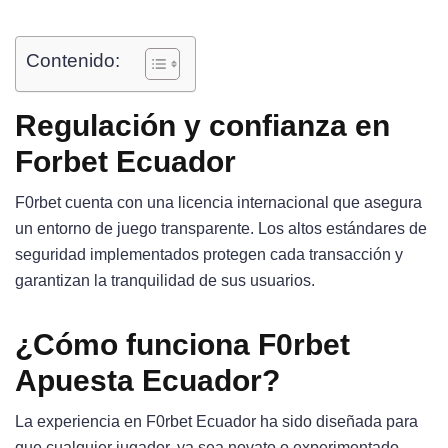
Contenido:
Regulación y confianza en
Forbet Ecuador
F0rbet cuenta con una licencia internacional que asegura
un entorno de juego transparente. Los altos estándares de
seguridad implementados protegen cada transacción y
garantizan la tranquilidad de sus usuarios.
¿Cómo funciona F0rbet
Apuesta
Ecuador
?
La experiencia en F0rbet Ecuador ha sido diseñada para
que cualquier jugador, ya sea novato o experimentado,